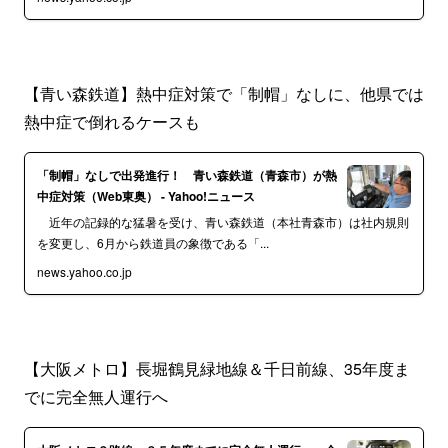
【青い森鉄道】熱中症対策で「制帽」なしに、他県では
熱中症で倒れるケースも
「制帽」なしで出発進行！ 青い森鉄道（青森市）が熱
中症対策（Web東奥） - Yahoo!ニュース
近年の記録的な猛暑を受け、青い森鉄道（本社青森市）は社内規則
を変更し、6月から鉄道員の象徴である「...
news.yahoo.co.jp
【大阪メトロ】長堀鶴見緑地線＆千日前線、35年度ま
でに完全無人運行へ