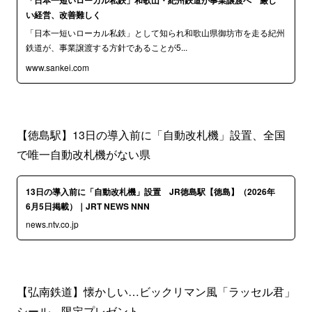
「日本一短いローカル私鉄」和歌山・紀州鉄道が事業譲渡へ 厳し
い経営、改善難しく
「日本一短いローカル私鉄」として知られ和歌山県御坊市を走る紀州
鉄道が、事業譲渡する方針であることが5...
www.sankei.com
【徳島駅】13日の導入前に「自動改札機」設置、全国
で唯一自動改札機がない県
13日の導入前に「自動改札機」設置 JR徳島駅【徳島】（2026年
6月5日掲載）｜JRT NEWS NNN
news.ntv.co.jp
【弘南鉄道】懐かしい…ビックリマン風「ラッセル君」
シール、限定プレゼント