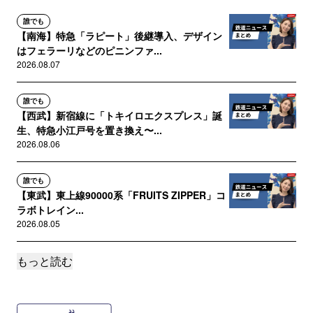
誰でも
【南海】特急「ラピート」後継導入、デザイン
はフェラーリなどのピニンファ...
2026.08.07
誰でも
【西武】新宿線に「トキイロエクスプレス」誕
生、特急小江戸号を置き換え〜...
2026.08.06
誰でも
【東武】東上線90000系「FRUITS ZIPPER」コ
ラボトレイン...
2026.08.05
もっと読む
誰でも
【名鉄】広見線の新可児～御嵩間、2029年春廃
止へ。維持存続が困難に〜...
2026.08.04