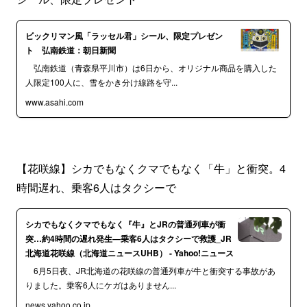
ビックリマン風「ラッセル君」シール、限定プレゼン
ト 弘南鉄道：朝日新聞
弘南鉄道（青森県平川市）は6日から、オリジナル商品を購入した
人限定100人に、雪をかき分け線路を守...
www.asahi.com
【花咲線】シカでもなくクマでもなく「牛」と衝突。4
時間遅れ、乗客6人はタクシーで
シカでもなくクマでもなく『牛』とJRの普通列車が衝
突…約4時間の遅れ発生―乗客6人はタクシーで救護_JR
北海道花咲線（北海道ニュースUHB） - Yahoo!ニュース
6月5日夜、JR北海道の花咲線の普通列車が牛と衝突する事故があ
りました。乗客6人にケガはありません...
news.yahoo.co.jp