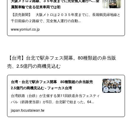
大阪メトロ２路線、３５年度までに完全無人運行へ…金
属製車輪で走る従来車両では初
【読売新聞】 大阪メトロは２０３５年度までに、長堀鶴見緑地線と
千日前線の２路線で、完全無人運行の自動...
www.yomiuri.co.jp
【台湾】台北で駅弁フェス開幕。80種類超の弁当販
売、2.5億円の商機見込む
台湾・台北で駅弁フェス開幕 80種類超の弁当販売
2.5億円の商機見込む - フォーカス台湾
台湾鉄路（台鉄）が主催する第11回鉄道弁当フェスティ
バル（鉄路便当節）が5日、台北駅で始まった。64...
japan.focustaiwan.tw