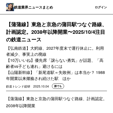
鉄道業界ニュースまとめ
登録
ログイン
【蒲蒲線】東急と京急の蒲田駅つなぐ路線、
計画認定。2038年以降開業〜2025/10/4注目
の鉄道ニュース
【弘南鉄道】大鰐線、2027年度末で運行休止に。利用
者減少、事実上の廃線
【10万いいね】優先席「譲らない勇気」が話題、「高
齢者vs子ども連れ」避けるには
【山陽新幹線】「新尾道駅＝失敗例」は本当か？ 1988
年開業以来揶揄され続けた駅 ほか
鉄道トレンド総研
2025.10.04
誰でも
【蒲蒲線】東急と京急の蒲田駅つなぐ路線、計画認定。
2038年以降開業