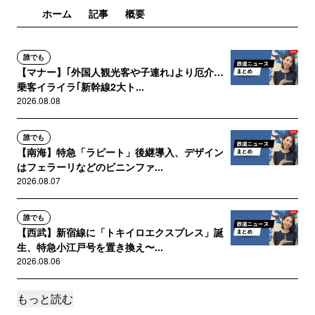
ホーム
記事
概要
誰でも
【マナー】｢外国人観光客や子連れ｣より厄介…
乗客イライラ｢新幹線2大ト...
2026.08.08
誰でも
【南海】特急「ラピート」後継導入、デザイン
はフェラーリなどのピニンファ...
2026.08.07
誰でも
【西武】新宿線に「トキイロエクスプレス」誕
生、特急小江戸号を置き換え〜...
2026.08.06
もっと読む
誰でも
【東武】東上線90000系「FRUITS ZIPPER」コ