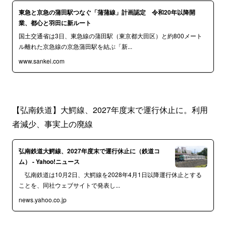
東急と京急の蒲田駅つなぐ「蒲蒲線」計画認定 令和20年以降開
業、都心と羽田に新ルート
国土交通省は3日、東急線の蒲田駅（東京都大田区）と約800メート
ル離れた京急線の京急蒲田駅を結ぶ「新...
www.sankei.com
【弘南鉄道】大鰐線、2027年度末で運行休止に。利用
者減少、事実上の廃線
弘南鉄道大鰐線、2027年度末で運行休止に（鉄道コ
ム） - Yahoo!ニュース
弘南鉄道は10月2日、大鰐線を2028年4月1日以降運行休止とする
ことを、同社ウェブサイトで発表し...
news.yahoo.co.jp