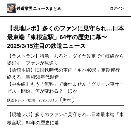
鉄道業界ニュースまとめ
登録
ログイン
【現地レポ】多くのファンに見守られ…日本
最東端「東根室駅」64年の歴史に幕〜
2025/3/15注目の鉄道ニュース
【ラストラン】特急「むろと」ダイヤ改定で牟岐線から
姿消す、ファンが見送り
【函館本線】旧国鉄時代の車両「キハ40形」定期運行
終える、昭和50年代製造
【中央線】もう「無料」で乗れません「グリーン車サー
ビス」開始、何が変わる？ ほか
鉄道トレンド総研
2025.03.15
誰でも
【現地レポ】多くのファンに見守られ…日本最東端「東
根室駅」64年の歴史に幕