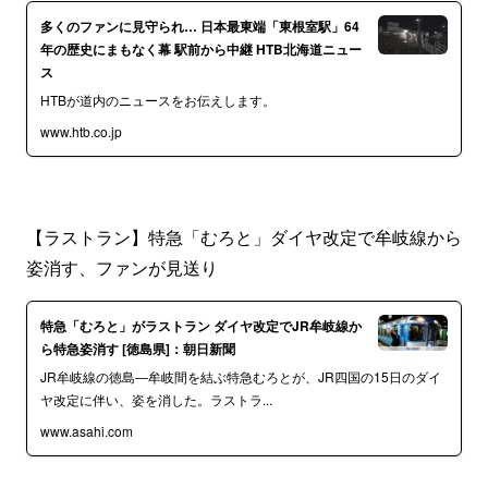
多くのファンに見守られ… 日本最東端「東根室駅」64
年の歴史にまもなく幕 駅前から中継 HTB北海道ニュー
ス
HTBが道内のニュースをお伝えします。
www.htb.co.jp
【ラストラン】特急「むろと」ダイヤ改定で牟岐線から
姿消す、ファンが見送り
特急「むろと」がラストラン ダイヤ改定でJR牟岐線か
ら特急姿消す [徳島県]：朝日新聞
JR牟岐線の徳島―牟岐間を結ぶ特急むろとが、JR四国の15日のダイ
ヤ改定に伴い、姿を消した。ラストラ...
www.asahi.com