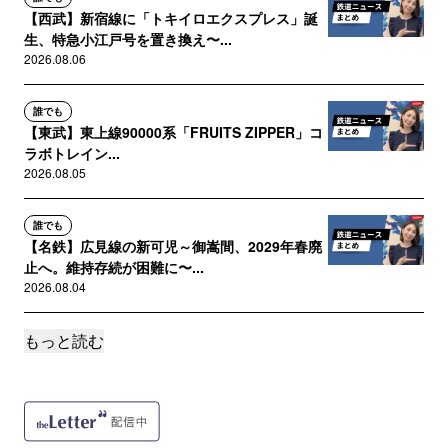
【西武】新宿線に「トキイロエクスプレス」誕
生、特急小江戸号を置き換え〜...
2026.08.06
誰でも
【東武】東上線90000系「FRUITS ZIPPER」コ
ラボトレイン...
2026.08.05
誰でも
【名鉄】広見線の新可児～御嵩間、2029年春廃
止へ。維持存続が困難に〜...
2026.08.04
もっと読む
誰でも
【近鉄】特別ラッピング特急「飛鳥・藤原 四
神ライナー」運行開始、展望デ...
2026.08.03